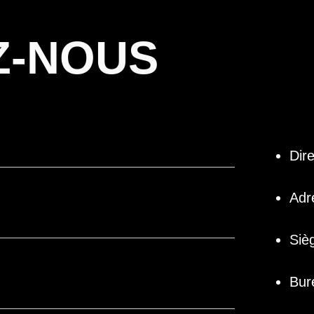
Z-NOUS
Dir
Adr
Siè
Bur