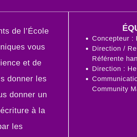
ÉQU
nts de l’École
Concepteur 
éniques vous
Direction / Re
Référente ha
rience et de
Direction : 
us donner les
Communication
Community M
ous donner un
écriture à la
par les